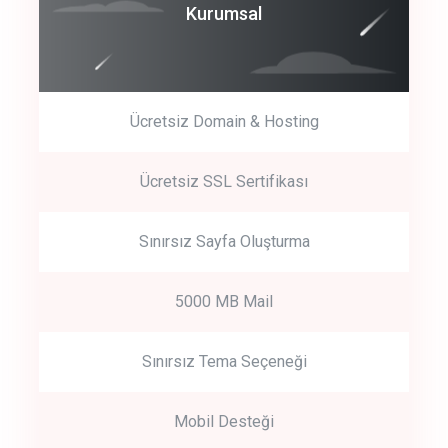
Coroprate
Kurumsal
predictive dialing
Ücretsiz Domain & Hosting
Get Started
Ücretsiz SSL Sertifikası
Start by trying our service for 30 days free trial no credit card
required.
Sınırsız Sayfa Oluşturma
5000 MB Mail
Sınırsız Tema Seçeneği
Mobil Desteği