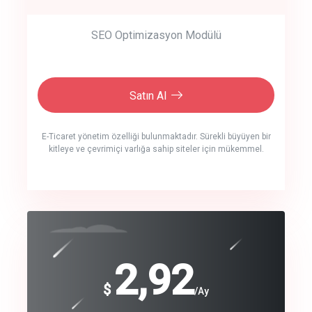
SEO Optimizasyon Modülü
Satın Al
E-Ticaret yönetim özelliği bulunmaktadır. Sürekli büyüyen bir
kitleye ve çevrimiçi varlığa sahip siteler için mükemmel.
crm auto cync
click to call back
240
2,92
$
$
/year
/Ay
track energy costs