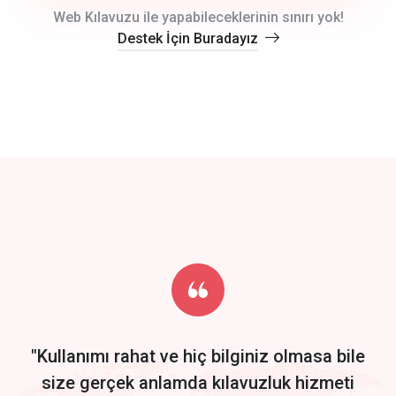
crm auto cync
Web Kılavuzu ile yapabileceklerinin sınırı yok!
Destek İçin Buradayız
click to call back
track energy costs
predictive dialing
Get Started
Start by trying our service for 30 days free trial no credit card
required.
"Kullanımı rahat ve hiç bilginiz olmasa bile
size gerçek anlamda kılavuzluk hizmeti