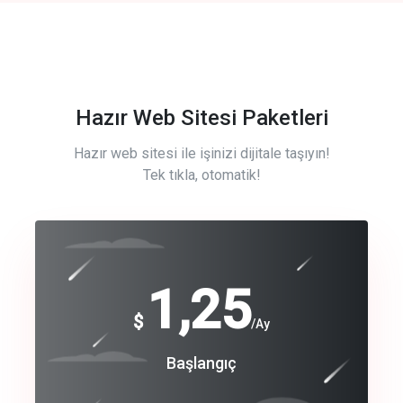
Hazır Web Sitesi Paketleri
Hazır web sitesi ile işinizi dijitale taşıyın!
Tek tıkla, otomatik!
Free
1,25
$
/Ay
Basic
Başlangıç