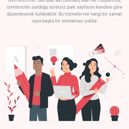
isimTescil.net 'den alan adı (domain) alan her müşterimiz,
isimtescilin sunduğu ücretsiz park sayfasını kendine göre
düzenleyerek kullanabilir. Bu hizmetin her hangi bir zaman
veya başka bir sınırlaması yoktur.